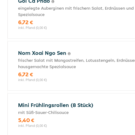
Goi Ca Phao
eingelegte Auberginen mit frischem Salat, Erdnüssen un
Spezialsauce
6,72 €
inkl. Pfand (0,00 €)
Nom Xoai Ngo Sen
frischer Salat mit Mangostreifen, Lotusstengeln, Erdnüs
hausgemachte Spezialsauce
6,72 €
inkl. Pfand (0,00 €)
Mini Frühlingsrollen (8 Stück)
mit Süß-Sauer-Chilisauce
5,40 €
inkl. Pfand (0,00 €)