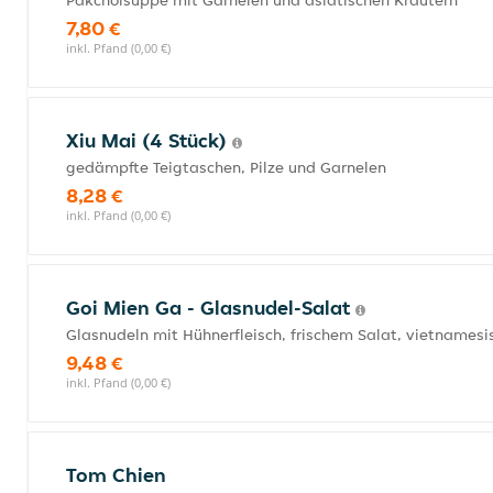
Pakchoisuppe mit Garnelen und asiatischen Kräutern
7,80 €
inkl. Pfand (0,00 €)
Xiu Mai (4 Stück)
gedämpfte Teigtaschen, Pilze und Garnelen
8,28 €
inkl. Pfand (0,00 €)
Goi Mien Ga - Glasnudel-Salat
Glasnudeln mit Hühnerfleisch, frischem Salat, vietname
9,48 €
inkl. Pfand (0,00 €)
Tom Chien