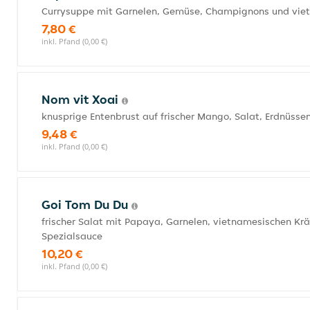
Currysuppe mit Garnelen, Gemüse, Champignons und vie
7,80 €
inkl. Pfand (0,00 €)
Nom vit Xoai
knusprige Entenbrust auf frischer Mango, Salat, Erdnüss
9,48 €
inkl. Pfand (0,00 €)
Goi Tom Du Du
frischer Salat mit Papaya, Garnelen, vietnamesischen K
Spezialsauce
10,20 €
inkl. Pfand (0,00 €)