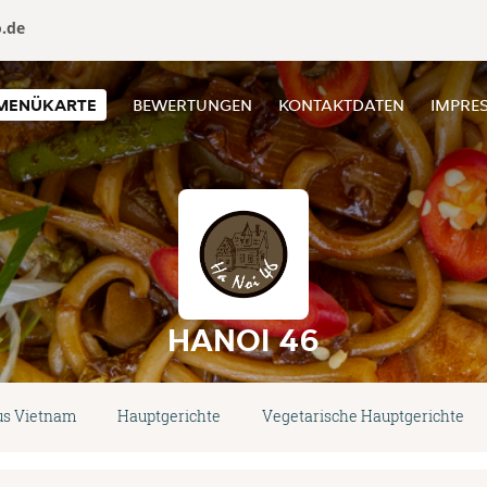
o.de
MENÜKARTE
BEWERTUNGEN
KONTAKTDATEN
IMPRE
HANOI 46
us Vietnam
Hauptgerichte
Vegetarische Hauptgerichte